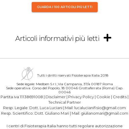
GUARDA I 100 ARTICOLI PIÙ LETTI
Articoli informativi più letti
Tutti i diritti riservati Fisioterapia Italia 2018
Sede legale: Medben S.r.l.,Via Campania, 37/a 00187 Roma
Sede operativa: Corso del Popolo, 18 00046 Grottaferrata (Roma) Cap.
00046
Partita iva 11138691008 |
Disclaimer
|
Privacy Policy
|
Cookie
|
Credits
|
Technical Partner
Resp. Legale:
Dott. Luca Luciani
| Mail:
lucalucianifisio@gmail.com
Resp. Scientifico:
Dott. Giuliano Mari
| Mail:
giulianomari@gmail.com
I centri di Fisioterapia Italia hanno tutti regolare autorizzazione