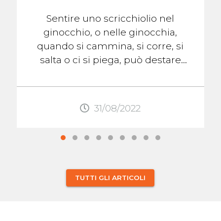
Sentire uno scricchiolio nel
ginocchio, o nelle ginocchia,
quando si cammina, si corre, si
salta o ci si piega, può destare
preoccupazione. Se non c'è dolore,
gonfiore, o ...
31/08/2022
TUTTI GLI ARTICOLI