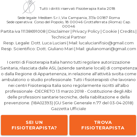
Tutti i diritti riservati Fisioterapia Italia 2018
Sede legale: Medben S.r.l.,Via Campania, 37/a 00187 Roma
Sede operativa: Corso del Popolo, 18 00046 Grottaferrata (Roma) Cap.
00046
Partita iva 11138691008 |
Disclaimer
|
Privacy Policy
|
Cookie
|
Credits
|
Technical Partner
Resp. Legale:
Dott. Luca Luciani
| Mail:
lucalucianifisio@gmail.com
Resp. Scientifico:
Dott. Giuliano Mari
| Mail:
giulianomari@gmail.com
I centri di Fisioterapia Italia hanno tutti regolare autorizzazione
Sanitaria, rilasciata dalle ASL (aziende sanitarie locali) di competenza
o dalla Regione di Appartenenza, in relazione all'attività svolta come
ambulatorio o studio professionale. Tutti i fisioterapisti che lavorano
nei centri Fisioterapia Italia sono regolarmente iscritti all'albo
professionale -DECRETO 13 marzo 2018 - Costituzione degli Albi
delle professioni sanitarie tecniche, della riabilitazione e della
prevenzione. (18A02393) (GU Serie Generale n.77 del 03-04-2018)
Gazzetta Ufficiale
SEI UN
TROVA
FISIOTERAPISTA?
FISIOTERAPISTA