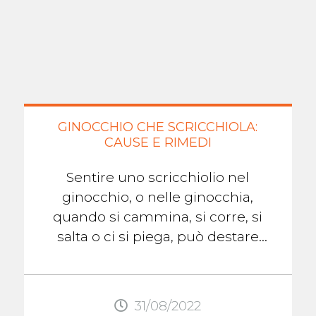
GINOCCHIO CHE SCRICCHIOLA:
CAUSE E RIMEDI
Sentire uno scricchiolio nel
ginocchio, o nelle ginocchia,
quando si cammina, si corre, si
salta o ci si piega, può destare
preoccupazione. Se non c'è dolore,
gonfiore, o ...
31/08/2022