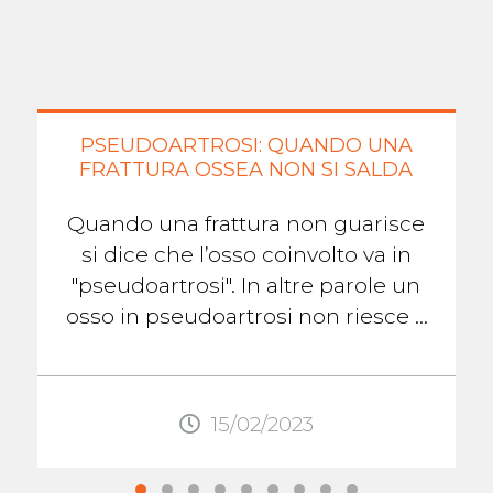
PSEUDOARTROSI: QUANDO UNA
FRATTURA OSSEA NON SI SALDA
Quando una frattura non guarisce
si dice che l’osso coinvolto va in
"pseudoartrosi". In altre parole un
osso in pseudoartrosi non riesce a
formare il callo osseo che lo aiuterà
...
15/02/2023