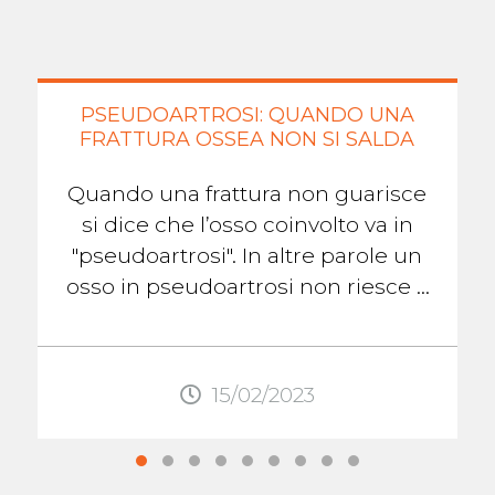
PSEUDOARTROSI: QUANDO UNA
FRATTURA OSSEA NON SI SALDA
Quando una frattura non guarisce
si dice che l’osso coinvolto va in
"pseudoartrosi". In altre parole un
osso in pseudoartrosi non riesce a
formare il callo osseo che lo aiuterà
...
15/02/2023