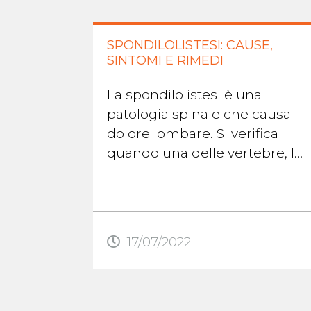
SPONDILOLISTESI: CAUSE,
SINTOMI E RIMEDI
La spondilolistesi è una
patologia spinale che causa
dolore lombare. Si verifica
quando una delle vertebre, le
ossa della colonna vertebrale,
scivola fuori posto rispetto alla
...
17/07/2022