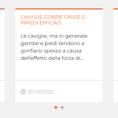
CAVIGLIE GONFIE CAUSE E
RIMEDI EFFICACI
Le caviglie, ma in generale
gambe e piedi tendono a
gonfiarsi spesso a causa
dell'effetto della forza di
gravità sui fluidi del corpo
umano. Dopo essere stati
molto tempo in piedi o ...
21/09/2020