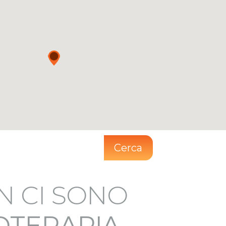
Cerca
N CI SONO
IOTERAPIA