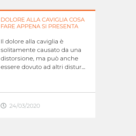
DOLORE ALLA CAVIGLIA COSA
SINOVI
FARE APPENA SI PRESENTA
CAUSE 
Il dolore alla caviglia è
La sinov
solitamente causato da una
infiamm
distorsione, ma può anche
cronic
essere dovuto ad altri disturbi
sinovial
come instabilità articolare di
riveste 
caviglia, artrite, gotta, ...
articol
Qui è co
24/03/2020
10/12