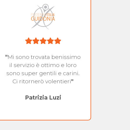
"
Mi sono trovata benissimo
"
Consi
il servizio è ottimo e loro
cent
sono super gentili e carini.
do
Ci ritornerò volentieri
"
pr
Patrizia Luzi
co
dispo