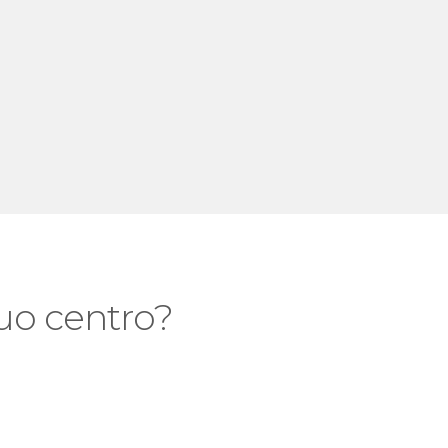
Ben
 tuo centro?