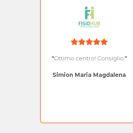
nto da
"
Ottimo centro! Consiglio.
"
alità.
nde
Simion Maria Magdalena
pre
attenti
 dei
lli