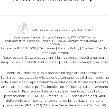
Tutti i diritti riservati Fisioterapia Italia 2018
Sede legale: Medben S.r.l.,Via Campania, 37/a 00187 Roma
Sede operativa: Corso del Popolo, 18 00046 Grottaferrata (Roma) Cap.
00046
Partita iva 11138691008 |
Disclaimer
|
Privacy Policy
|
Cookie
|
Credits
|
Technical Partner
Resp. Legale:
Dott. Luca Luciani
| Mail:
lucalucianifisio@gmail.com
Resp. Scientifico:
Dott. Giuliano Mari
| Mail:
giulianomari@gmail.com
I centri di Fisioterapia Italia hanno tutti regolare autorizzazione
Sanitaria, rilasciata dalle ASL (aziende sanitarie locali) di competenza
o dalla Regione di Appartenenza, in relazione all'attività svolta come
ambulatorio o studio professionale. Tutti i fisioterapisti che lavorano
nei centri Fisioterapia Italia sono regolarmente iscritti all'albo
professionale -DECRETO 13 marzo 2018 - Costituzione degli Albi
delle professioni sanitarie tecniche, della riabilitazione e della
prevenzione. (18A02393) (GU Serie Generale n.77 del 03-04-2018)