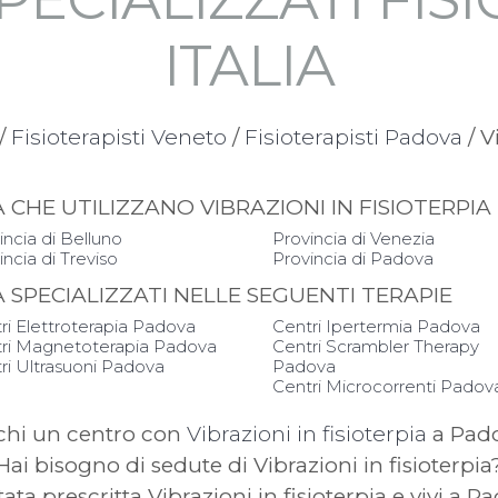
ITALIA
/
Fisioterapisti Veneto
/
Fisioterapisti Padova
/ V
IA CHE UTILIZZANO VIBRAZIONI IN FISIOTERP
incia di Belluno
Provincia di Venezia
incia di Treviso
Provincia di Padova
IA SPECIALIZZATI NELLE SEGUENTI TERAPIE
ri Elettroterapia Padova
Centri Ipertermia Padova
ri Magnetoterapia Padova
Centri Scrambler Therapy
ri Ultrasuoni Padova
Padova
Centri Microcorrenti Padov
chi un centro con
Vibrazioni in fisioterpia
a Pad
Hai bisogno di sedute di Vibrazioni in fisioterpia
stata prescritta Vibrazioni in fisioterpia e vivi a P