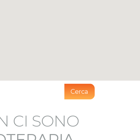
Cerca
N CI SONO
IOTERAPIA