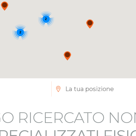
2
2
O RICERCATO NO
PECIALIZZATI FIS