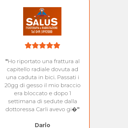
"
Ho riportato una frattura al
"
Sono 
capitello radiale dovuta ad
dolo
una caduta in bici. Passati i
alc
20gg di gesso il mio braccio
tera
era bloccato e dopo 1
sono
settimana di sedute dalla
per la
dottoressa Carli avevo gi�
"
A
Dario