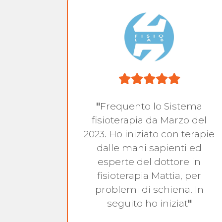
sono
"
Frequento lo Sistema
rché
fisioterapia da Marzo del
 saper
2023. Ho iniziato con terapie
poste
dalle mani sapienti ed
 e
esperte del dottore in
fisioterapia Mattia, per
problemi di schiena. In
seguito ho iniziat
"