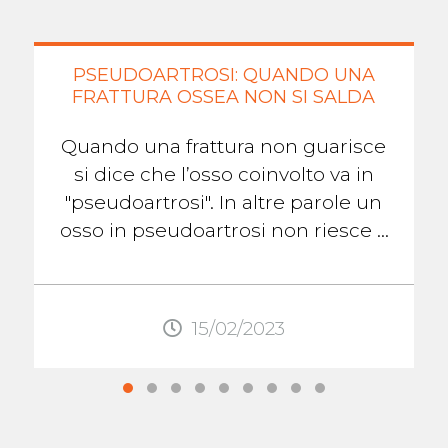
PSEUDOARTROSI: QUANDO UNA
FRATTURA OSSEA NON SI SALDA
Quando una frattura non guarisce
si dice che l’osso coinvolto va in
"pseudoartrosi". In altre parole un
osso in pseudoartrosi non riesce a
formare il callo osseo che lo aiuterà
...
15/02/2023