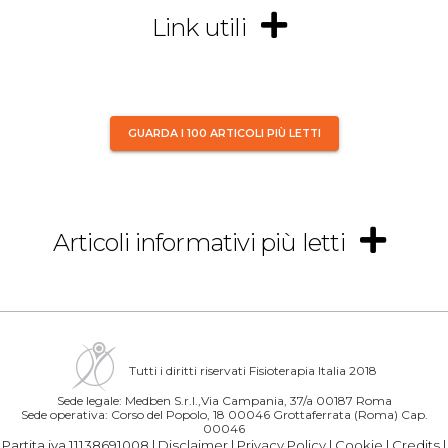
Link utili
GUARDA I 100 ARTICOLI PIÙ LETTI
Articoli informativi più letti
Tutti i diritti riservati Fisioterapia Italia 2018
Sede legale: Medben S.r.l.,Via Campania, 37/a 00187 Roma
Sede operativa: Corso del Popolo, 18 00046 Grottaferrata (Roma) Cap.
00046
Partita iva 11138691008 |
Disclaimer
|
Privacy Policy
|
Cookie
|
Credits
|