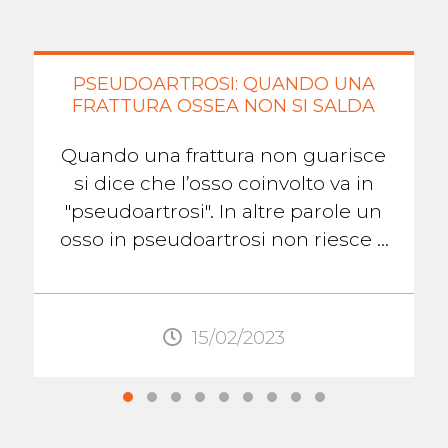
PSEUDOARTROSI: QUANDO UNA
FRATTURA OSSEA NON SI SALDA
Quando una frattura non guarisce
si dice che l’osso coinvolto va in
"pseudoartrosi". In altre parole un
osso in pseudoartrosi non riesce a
formare il callo osseo che lo aiuterà
...
15/02/2023