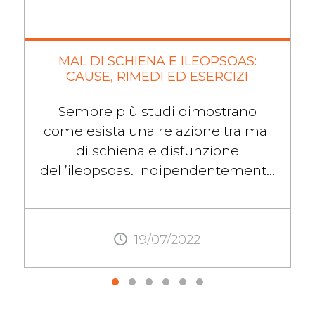
MAL DI SCHIENA E ILEOPSOAS:
CAUSE, RIMEDI ED ESERCIZI
Sempre più studi dimostrano
come esista una relazione tra mal
di schiena e disfunzione
dell’ileopsoas. Indipendentemente
dal tipo di dolore, il mal di schiena
lombare, in ...
19/07/2022