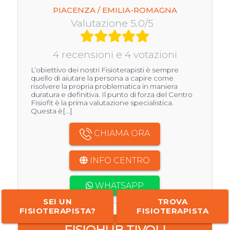
PIACENZA / EMILIA-ROMAGNA
Valutazione 5.0/5
4 recensioni e 4 votazioni
L’obiettivo dei nostri Fisioterapisti è sempre
quello di aiutare la persona a capire come
risolvere la propria problematica in maniera
duratura e definitiva. Il punto di forza del Centro
Fisiofit è la prima valutazione specialistica.
Questa è[...]
CHIAMA ORA
INFO CENTRO
WHATSAPP
SEI UN
TROVA
FISIOTERAPISTA?
FISIOTERAPISTA
FISIOHUB TIVOLI