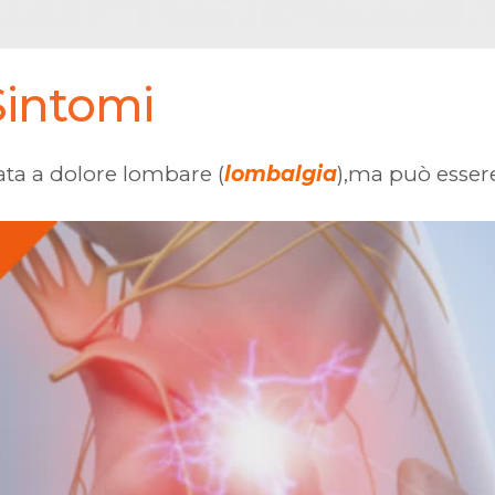
Sintomi
iata a dolore lombare (
lombalgia
),ma può esser