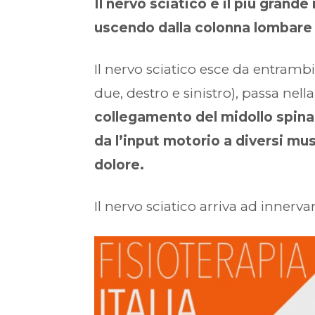
Il nervo sciatico è il più grand
uscendo dalla colonna lombare a 
Il nervo sciatico esce da entrambi 
due, destro e sinistro), passa nell
collegamento del midollo spinal
da l’input motorio a diversi musc
dolore.
Il nervo sciatico arriva ad innerv