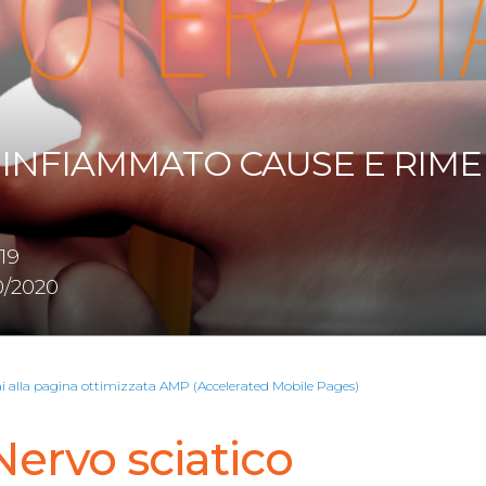
 INFIAMMATO CAUSE E RIME
19
0/2020
ai alla pagina ottimizzata AMP (Accelerated Mobile Pages)
Nervo sciatico