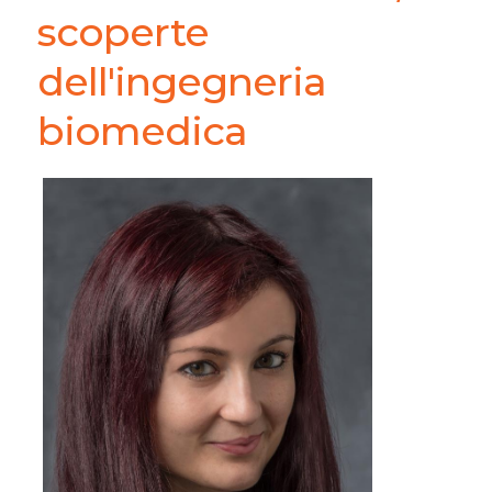
scoperte
dell'ingegneria
biomedica