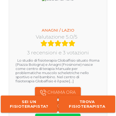
ANAGNI / LAZIO
Valutazione 5.0/5
3 recensioni e 3 votazioni
Lo studio di fisioterapia Globalfisio situato Roma
(Piazza Bologna) e Anagni (Frosinone) nasce
come centro di terapia Manuale per
problematiche muscolo scheletriche nello
sportivo e nel bambino. Nel centro di
fisioterapia Globalfisio è il pazie[...]
CHIAMA ORA
SEI UN
TROVA
INFO CENTRO
FISIOTERAPISTA?
FISIOTERAPISTA