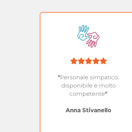
sono
"
Personale simpatico,
rché
disponibile e molto
 saper
competente
"
poste
 e
Anna Stivanello