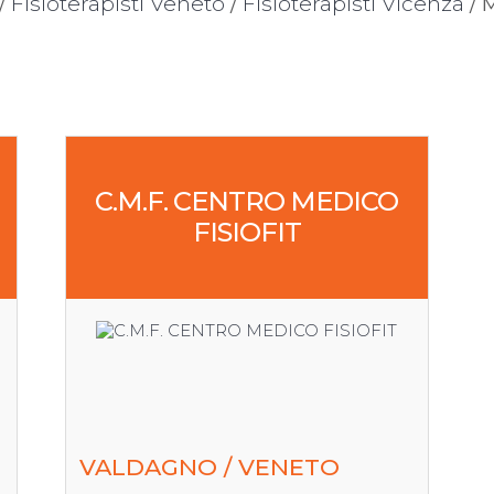
/
Fisioterapisti Veneto
/
Fisioterapisti Vicenza
/ 
C.M.F. CENTRO MEDICO
FISIOFIT
VALDAGNO / VENETO