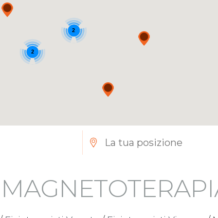
2
2
I MAGNETOTERAP