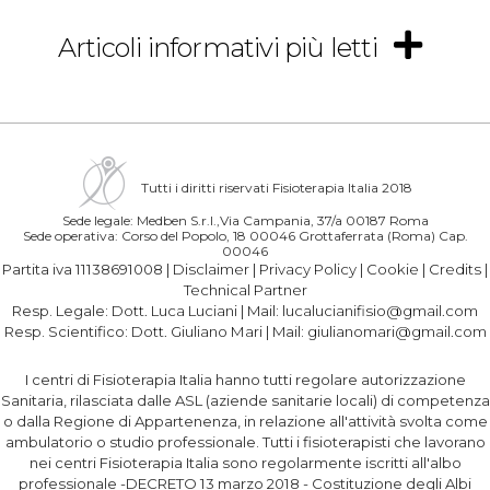
Articoli informativi più letti
Tutti i diritti riservati Fisioterapia Italia 2018
Sede legale: Medben S.r.l.,Via Campania, 37/a 00187 Roma
Sede operativa: Corso del Popolo, 18 00046 Grottaferrata (Roma) Cap.
00046
Partita iva 11138691008 |
Disclaimer
|
Privacy Policy
|
Cookie
|
Credits
|
Technical Partner
Resp. Legale:
Dott. Luca Luciani
| Mail:
lucalucianifisio@gmail.com
Resp. Scientifico:
Dott. Giuliano Mari
| Mail:
giulianomari@gmail.com
I centri di Fisioterapia Italia hanno tutti regolare autorizzazione
Sanitaria, rilasciata dalle ASL (aziende sanitarie locali) di competenza
o dalla Regione di Appartenenza, in relazione all'attività svolta come
ambulatorio o studio professionale. Tutti i fisioterapisti che lavorano
nei centri Fisioterapia Italia sono regolarmente iscritti all'albo
professionale -DECRETO 13 marzo 2018 - Costituzione degli Albi