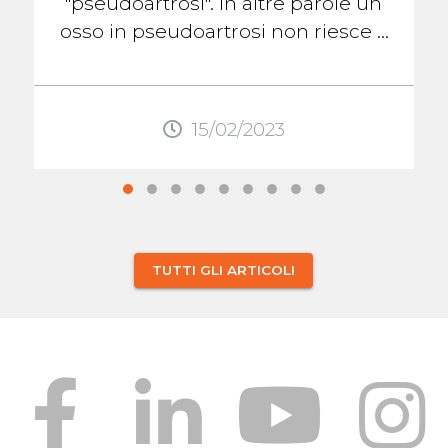
"pseudoartrosi". In altre parole un
osso in pseudoartrosi non riesce a
formare il callo osseo che lo aiuterà
...
15/02/2023
TUTTI GLI ARTICOLI