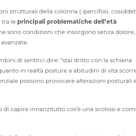
ioni strutturali della colonna ( ipercifosi, cosidde
 tra le
principali problematiche dell’età
 che sono condizioni che insorgono senza dolore,
 avanzata.
bini di sentirci dire: “stai dritto con la schiena
quanto in realtà posture a abitudini di vita scorr
enziale possono provocare alterazioni posturali 
i capire innanzitutto cos’è una scoliosi e com