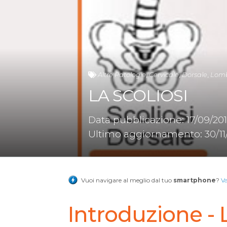
Altre Patologie
,
Cervicale
,
Dorsale
,
Lom
LA SCOLIOSI
Data pubblicazione: 17/09/20
Ultimo aggiornamento: 30/11
Vuoi navigare al meglio dal tuo
smartphone
?
V
Introduzione - L