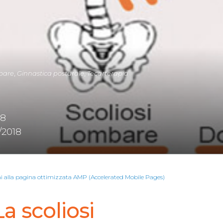
bare
,
Ginnastica posturale
,
Tecarterapia
18
/2018
ai alla pagina ottimizzata AMP (Accelerated Mobile Pages)
a scoliosi