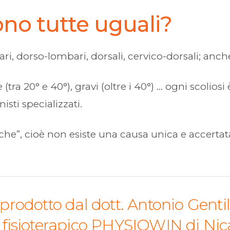
sono tutte uguali?
i, dorso-lombari, dorsali, cervico-dorsali; anche 
te (tra 20° e 40°), gravi (oltre i 40°) … ogni scol
isti specializzati.
tiche”, cioè non esiste una causa unica e accert
rodotto dal dott. Antonio Gentil
tro fisioterapico PHYSIOWIN di Ni