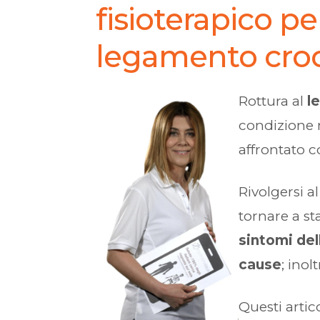
fisioterapico pe
legamento croc
Rottura al
l
condizione 
affrontato co
Rivolgersi a
tornare a st
sintomi del
cause
; inol
Questi artic