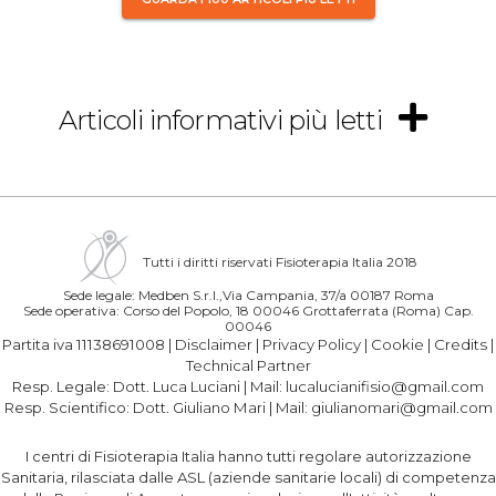
Articoli informativi più letti
Tutti i diritti riservati Fisioterapia Italia 2018
Sede legale: Medben S.r.l.,Via Campania, 37/a 00187 Roma
Sede operativa: Corso del Popolo, 18 00046 Grottaferrata (Roma) Cap.
00046
Partita iva 11138691008 |
Disclaimer
|
Privacy Policy
|
Cookie
|
Credits
|
Technical Partner
Resp. Legale:
Dott. Luca Luciani
| Mail:
lucalucianifisio@gmail.com
Resp. Scientifico:
Dott. Giuliano Mari
| Mail:
giulianomari@gmail.com
I centri di Fisioterapia Italia hanno tutti regolare autorizzazione
Sanitaria, rilasciata dalle ASL (aziende sanitarie locali) di competenza