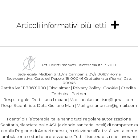
Articoli informativi più letti
Tutti i diritti riservati Fisioterapia Italia 2018
Sede legale: Medben S.r.l.,Via Campania, 37/a 00187 Roma
Sede operativa: Corso del Popolo, 18 00046 Grottaferrata (Roma) Cap.
00046
Partita iva 11138691008 |
Disclaimer
|
Privacy Policy
|
Cookie
|
Credits
|
Technical Partner
Resp. Legale:
Dott. Luca Luciani
| Mail:
lucalucianifisio@gmail.com
Resp. Scientifico:
Dott. Giuliano Mari
| Mail:
giulianomari@gmail.com
I centri di Fisioterapia Italia hanno tutti regolare autorizzazione
Sanitaria, rilasciata dalle ASL (aziende sanitarie locali) di competenza
o dalla Regione di Appartenenza, in relazione all'attività svolta come
ambulatorio o studio professionale. Tutti i fisioterapisti che lavorano