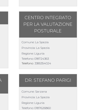
CENTRO INTEGRATO
PER LA VALUTAZIONE
POSTURALE
Comune: La Spezia
Provincia: La Spezia
Regione: Liguria
Telefono:
018724363
Telefono:
3385354024
A
DR. STEFANO PARIGI
Comune: Sarzana
Provincia: La Spezia
Regione: Liguria
Telefono:
0187626860