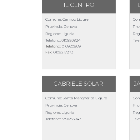
IL CENTRO
F
Comune: Campo Ligure
Com
Provincia: Genova
Pro
Regione: Liguria
Reg
Telefono:
010920924
Tel
Telefono:
010920909
Fax:
0109217273
GABRIELE SOLARI
J
Comune: Santa Margherita Ligure
Com
Provincia: Genova
Prov
Regione: Liguria
Reg
Telefono:
3391253943
Tel