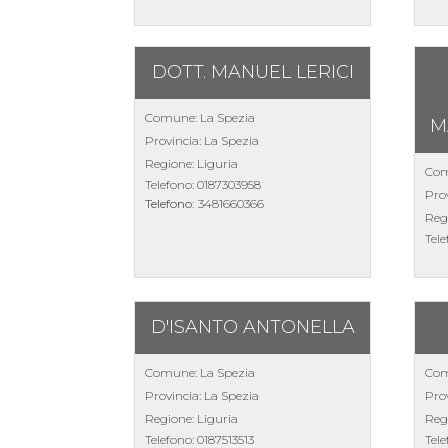
DOTT. MANUEL LERICI
Comune: La Spezia
M
Provincia: La Spezia
Regione: Liguria
Com
Telefono:
0187303958
Prov
Telefono:
3481660366
Reg
Tel
D'ISANTO ANTONELLA
Comune: La Spezia
Com
Provincia: La Spezia
Prov
Regione: Liguria
Reg
Telefono:
0187513513
Tel