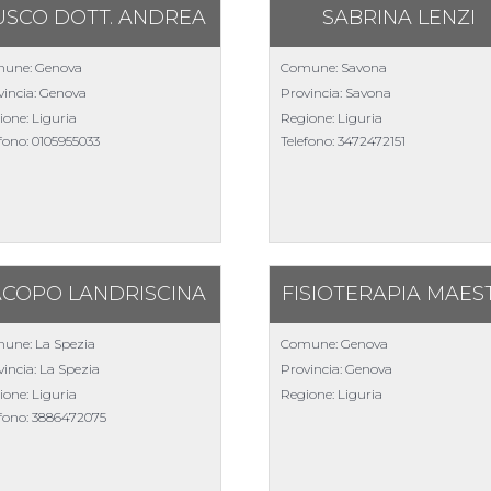
USCO DOTT. ANDREA
SABRINA LENZI
une: Genova
Comune: Savona
vincia: Genova
Provincia: Savona
ione: Liguria
Regione: Liguria
efono:
0105955033
Telefono:
3472472151
ACOPO LANDRISCINA
FISIOTERAPIA MAES
une: La Spezia
Comune: Genova
incia: La Spezia
Provincia: Genova
ione: Liguria
Regione: Liguria
efono:
3886472075