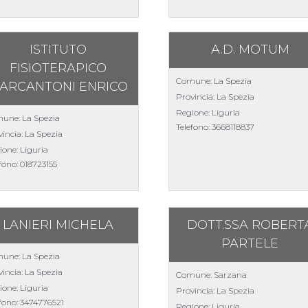
ISTITUTO
A.D. MOTUM
FISIOTERAPICO
Comune: La Spezia
ARCANTONI ENRICO
Provincia: La Spezia
Regione: Liguria
une: La Spezia
Telefono:
3668118837
incia: La Spezia
ione: Liguria
efono:
018723155
LANIERI MICHELA
DOTT.SSA ROBERT
PARTELE
une: La Spezia
incia: La Spezia
Comune: Sarzana
ione: Liguria
Provincia: La Spezia
efono:
3474776521
Regione: Liguria