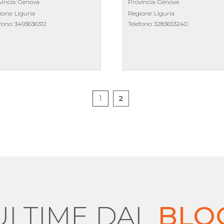
vincia: Genova
Provincia: Genova
ione: Liguria
Regione: Liguria
efono:
3493636312
Telefono:
3283653240
1
2
ULTIME DAL
BLO