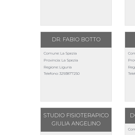
DR. FABIO BOTTO
Comune: La Spezia
Com
Provincia: La Spezia
Prov
Regione: Liguria
Reg
Telefono:
3293877250
Tel
STUDIO FISIOTERAPICO
D
GIULIA ANGELINO
Com