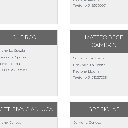
Telefono:
3485765001
CHEIROS
MATTEO REGE
CAMBRIN
une: La Spezia
incia: La Spezia
Comune: La Spezia
ione: Liguria
Provincia: La Spezia
efono:
01871995153
Regione: Liguria
Telefono:
3471267009
OTT. RIVA GIANLUCA
GPFISIOLAB
une: Genova
Comune: Genova