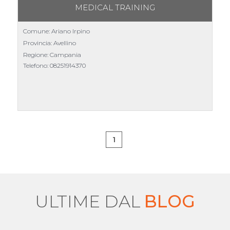
MEDICAL TRAINING
Comune: Ariano Irpino
Provincia: Avellino
Regione: Campania
Telefono:
08251914370
1
ULTIME DAL
BLOG