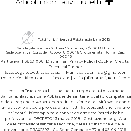
Articoli informativi più letti
Tutti i diritti riservati Fisioterapia Italia 2018
Sede legale: Medben S.r.l.,Via Campania, 37/a 00187 Roma
Sede operativa: Corso del Popolo, 18 00046 Grottaferrata (Roma) Cap.
00046
Partita iva 11138691008 |
Disclaimer
|
Privacy Policy
|
Cookie
|
Credits
|
Technical Partner
Resp. Legale:
Dott. Luca Luciani
| Mail:
lucalucianifisio@gmail.com
Resp. Scientifico:
Dott. Giuliano Mari
| Mail:
giulianomari@gmail.com
I centri di Fisioterapia Italia hanno tutti regolare autorizzazione
Sanitaria, rilasciata dalle ASL (aziende sanitarie locali) di competenza
o dalla Regione di Appartenenza, in relazione all'attività svolta come
ambulatorio o studio professionale. Tutti i fisioterapisti che lavorano
nei centri Fisioterapia Italia sono regolarmente iscritti all'albo
professionale -DECRETO 13 marzo 2018 - Costituzione degli Albi
delle professioni sanitarie tecniche, della riabilitazione e della
prevenzione. (18A02393) (GU Serie Generale n.77 del 03-04-2018)