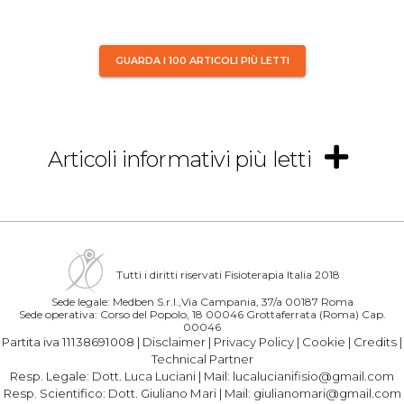
GUARDA I 100 ARTICOLI PIÙ LETTI
Articoli informativi più letti
Tutti i diritti riservati Fisioterapia Italia 2018
Sede legale: Medben S.r.l.,Via Campania, 37/a 00187 Roma
Sede operativa: Corso del Popolo, 18 00046 Grottaferrata (Roma) Cap.
00046
Partita iva 11138691008 |
Disclaimer
|
Privacy Policy
|
Cookie
|
Credits
|
Technical Partner
Resp. Legale:
Dott. Luca Luciani
| Mail:
lucalucianifisio@gmail.com
Resp. Scientifico:
Dott. Giuliano Mari
| Mail:
giulianomari@gmail.com