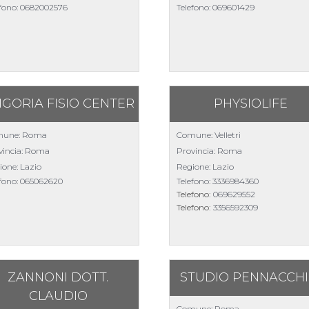
efono:
0682002576
Telefono:
069601429
IGORIA FISIO CENTER
PHYSIOLIFE
une: Roma
Comune: Velletri
vincia: Roma
Provincia: Roma
ione: Lazio
Regione: Lazio
efono:
065062620
Telefono:
3336984360
Telefono:
069629552
Telefono:
3356592309
ZANNONI DOTT.
STUDIO PENNACCHI
CLAUDIO
Comune: Roma