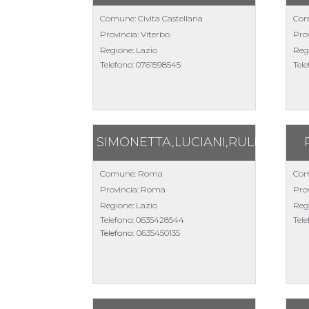
Comune: Civita Castellana
Com
Provincia: Viterbo
Pro
Regione: Lazio
Reg
Telefono:
0761598545
Tel
SIMONETTA,LUCIANI,RULLI
Comune: Roma
Com
Provincia: Roma
Pro
Regione: Lazio
Reg
Telefono:
0635428544
Tel
Telefono:
0635450135