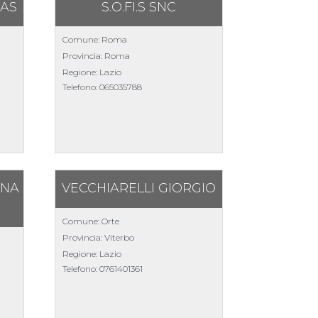
SAS
S.O.FI.S SNC
Comune: Roma
Provincia: Roma
Regione: Lazio
Telefono:
065035788
INA
VECCHIARELLI GIORGIO
Comune: Orte
Provincia: Viterbo
Regione: Lazio
Telefono:
0761401361