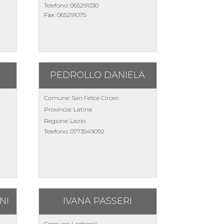
Telefono:
065291330
Fax:
065291075
PEDROLLO DANIELA
Comune: San Felice Circeo
Provincia: Latina
Regione: Lazio
Telefono:
0773549092
NI
IVANA PASSERI
Comune: Ladispoli