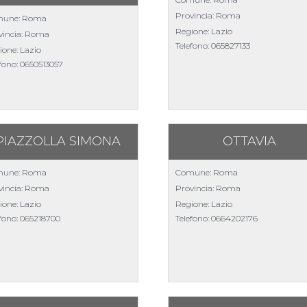
Provincia: Roma
une: Roma
Regione: Lazio
vincia: Roma
Telefono:
065827133
ione: Lazio
efono:
0650513057
PIAZZOLLA SIMONA
OTTAVIA
une: Roma
Comune: Roma
vincia: Roma
Provincia: Roma
ione: Lazio
Regione: Lazio
efono:
065218700
Telefono:
0664202176