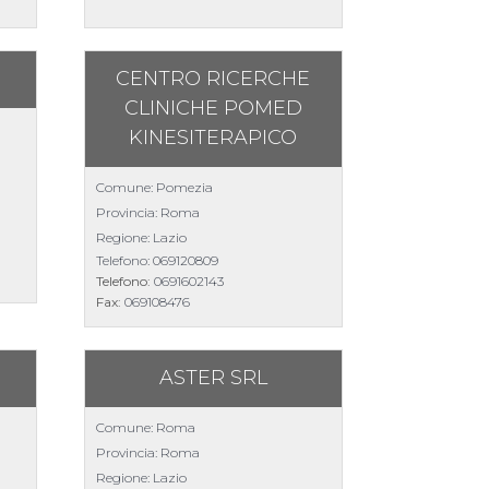
CENTRO RICERCHE
CLINICHE POMED
KINESITERAPICO
Comune: Pomezia
Provincia: Roma
Regione: Lazio
Telefono:
069120809
Telefono:
0691602143
Fax:
069108476
ASTER SRL
Comune: Roma
Provincia: Roma
Regione: Lazio