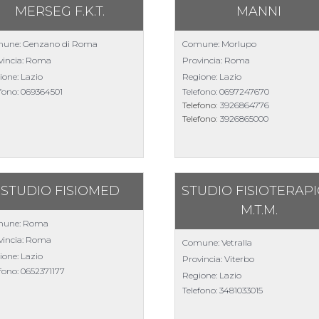
MERSEG F.K.T.
MANNI
une: Genzano di Roma
Comune: Morlupo
vincia: Roma
Provincia: Roma
ione: Lazio
Regione: Lazio
efono:
069364501
Telefono:
0697247670
Telefono:
3926864776
Telefono:
3926865000
STUDIO FISIOMED
STUDIO FISIOTERAP
M.T.M.
une: Roma
vincia: Roma
Comune: Vetralla
ione: Lazio
Provincia: Viterbo
efono:
0652371177
Regione: Lazio
Telefono:
3481033015