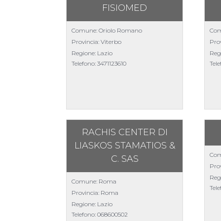
FISIOMED
Comune: Oriolo Romano
Com
Provincia: Viterbo
Pro
Regione: Lazio
Reg
Telefono:
3471123610
Tel
RACHIS CENTER DI
LIASKOS STAMATIOS &
Com
C. SAS
Pro
Reg
Comune: Roma
Tel
Provincia: Roma
Regione: Lazio
Telefono:
068600502