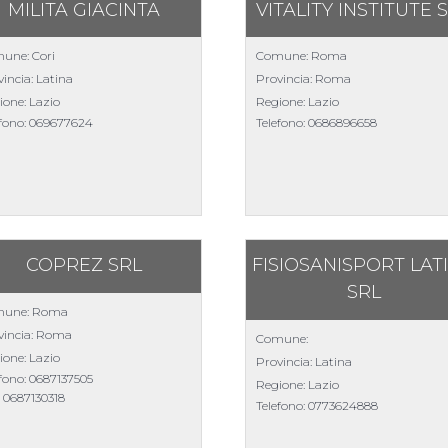
MILITA GIACINTA
VITALITY INSTITUTE 
une: Cori
Comune: Roma
incia: Latina
Provincia: Roma
ione: Lazio
Regione: Lazio
efono:
069677624
Telefono:
0686896658
COPREZ SRL
FISIOSANISPORT LAT
SRL
une: Roma
vincia: Roma
Comune:
ione: Lazio
Provincia: Latina
efono:
0687137505
Regione: Lazio
:
0687130318
Telefono:
0773624888