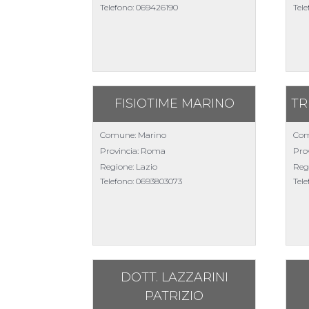
Telefono:
069426190
Tel
FISIOTIME MARINO
TR
Comune: Marino
Com
Provincia: Roma
Pro
Regione: Lazio
Reg
Telefono:
0693803073
Tel
DOTT. LAZZARINI
PATRIZIO