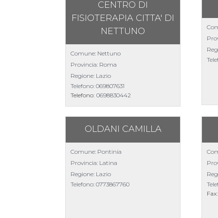
CENTRO DI
FISIOTERAPIA CITTA' DI
Com
NETTUNO
Prov
Reg
Comune: Nettuno
Tel
Provincia: Roma
Regione: Lazio
Telefono:
069807631
Telefono:
0698830442
OLDANI CAMILLA
Comune: Pontinia
Com
Provincia: Latina
Pro
Regione: Lazio
Reg
Telefono:
0773867760
Tel
Fax