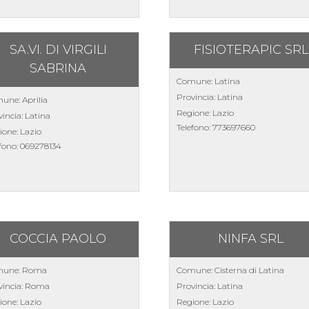
SA.VI. DI VIRGILI
FISIOTERAPIC SRL
SABRINA
Comune: Latina
Provincia: Latina
une: Aprilia
Regione: Lazio
incia: Latina
Telefono:
773697660
ione: Lazio
efono:
069278134
COCCIA PAOLO
NINFA SRL
une: Roma
Comune: Cisterna di Latina
vincia: Roma
Provincia: Latina
ione: Lazio
Regione: Lazio