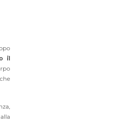
copo
o il
orpo
iche
nza,
alla