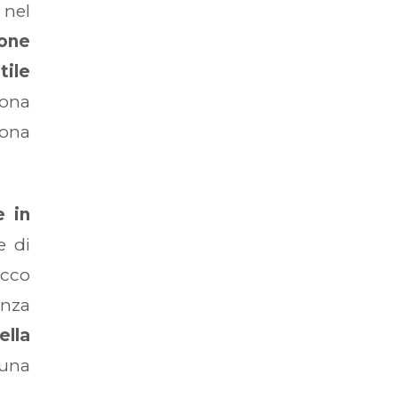
 nel
ione
tile
zona
zona
e in
e di
occo
enza
lla
una