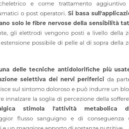
cheletrico e come trattamento aggiuntivo
aumatici o post operatori.
Si basa sull'applicaz
ano solo le fibre nervose della sensibilità tat
nte, gli elettrodi vengono posti a livello della 
stensione possibile di pelle al di sopra della 
una delle tecniche antidolorifiche più usat
azione selettiva dei nervi periferici
da part
agisce sul sintomo doloroso e può indurre un bl
re innalzare la soglia di percezione della soffer
talgica stimola l'attività metabolica de
ior flusso sanguigno e di conseguenza 
i e un maggiore apporto di sostanze nutritive.