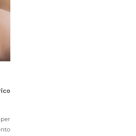
rico
 per
ento