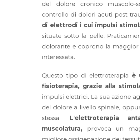
del dolore cronico muscolo-s
controllo di dolori acuti post tr
di elettrodi i cui impulsi stimol
situate sotto la pelle. Praticame
dolorante e coprono la maggior e
interessata.
Questo tipo di elettroterapia
è 
fisioterapia, grazie alla stimol
impulsi elettrici. La sua azione 
del dolore a livello spinale, oppu
stessa.
L'elettroterapia an
muscolatura,
provoca un magg
migliore ossigenazione dei tessut