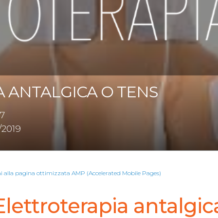
 ANTALGICA O TENS
17
/2019
ai alla pagina ottimizzata AMP (Accelerated Mobile Pages)
Elettroterapia antalgic