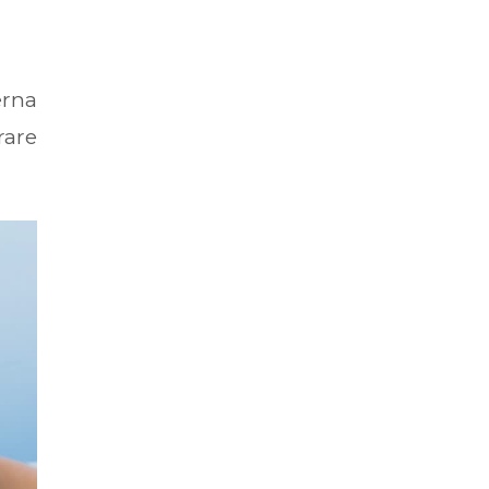
erna
rare