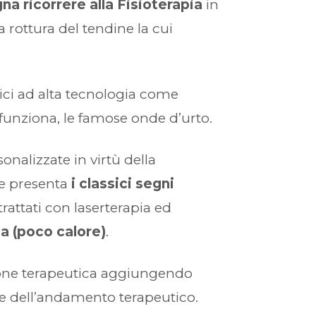
na ricorrere alla Fisioterapia
in
 rottura del tendine la cui
isici ad alta tecnologia come
n funziona, le famose onde d’urto.
nalizzate in virtù della
 e presenta
i classici segni
attati con laserterapia ed
a (poco calore)
.
ssione terapeutica aggiungendo
e e dell’andamento terapeutico.