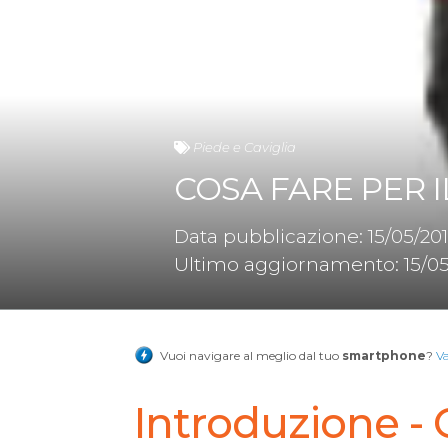
Piede e Caviglia
COSA FARE PER 
Data pubblicazione: 15/05/20
Ultimo aggiornamento: 15/05
Vuoi navigare al meglio dal tuo
smartphone
?
V
Introduzione - C