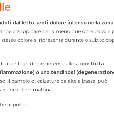
lle
ndoti dal letto senti dolore intenso nella zona
ringe a zoppicare per almeno due o tre passi e 
stesso dolore si ripresenta durante o subito do
 dita senti un dolore intenso allora
con tutta
infiammazione) o una tendinosi (degenerazion
so, il cambio di calzature da alte a basse, può
reazione infiammatoria.
he al polso.