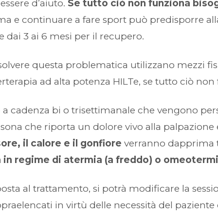
 essere d’aiuto.
Se tutto ciò non funziona bisog
 e continuare a fare sport può predisporre alla
e dai 3 ai 6 mesi per il recupero.
r risolvere questa problematica utilizzano mezzi f
aserterapia ad alta potenza HILTe, se tutto ciò no
 a cadenza bi o trisettimanale che vengono perso
sona che riporta un dolore vivo alla palpazione
re, il calore e il gonfiore
verranno dapprima tr
 in regime di atermia (a freddo) o omeotermi
posta al trattamento, si potrà modificare la se
opraelencati in virtù delle necessità del pazient