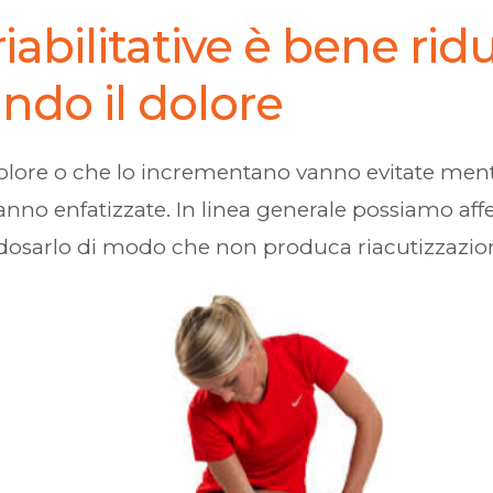
iabilitative è bene ridur
ando il dolore
olore o che lo incrementano vanno evitate mentr
anno enfatizzate. In linea generale possiamo af
dosarlo di modo che non produca riacutizzazio