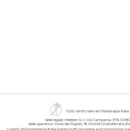
Tutti i diritti riservati Fisioterapia Itali
Sede legale: Medben S.r.l.,Via Campania, 37/a 00
Sede operativa: Corso del Popolo, 18 00046 Grottaferrata 
I centri di Fisioterapia Italia hanno tutti regolare autorizzazione S