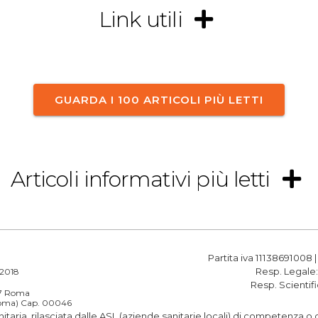
Link utili
GUARDA I 100 ARTICOLI PIÙ LETTI
Articoli informativi più letti
Partita iva 11138691008 
Resp. Legale
a 2018
Resp. Scientif
187 Roma
(Roma) Cap. 00046
anitaria, rilasciata dalle ASL (aziende sanitarie locali) di competenza 