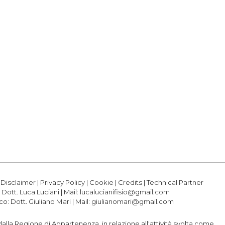
|
Disclaimer
|
Privacy Policy
|
Cookie
|
Credits
|
Technical Partner
:
Dott. Luca Luciani
| Mail:
lucalucianifisio@gmail.com
ico:
Dott. Giuliano Mari
| Mail:
giulianomari@gmail.com
o dalla Regione di Appartenenza, in relazione all'attività svolta come