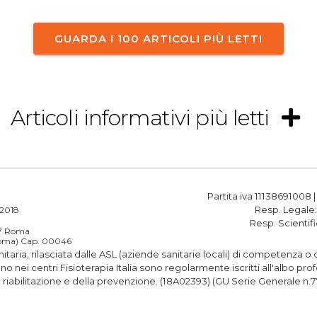
GUARDA I 100 ARTICOLI PIÙ LETTI
Articoli informativi più letti
Partita iva 11138691008 
Resp. Legale
a 2018
Resp. Scientif
187 Roma
(Roma) Cap. 00046
anitaria, rilasciata dalle ASL (aziende sanitarie locali) di competenza 
rano nei centri Fisioterapia Italia sono regolarmente iscritti all'albo 
la riabilitazione e della prevenzione. (18A02393) (GU Serie Generale n.