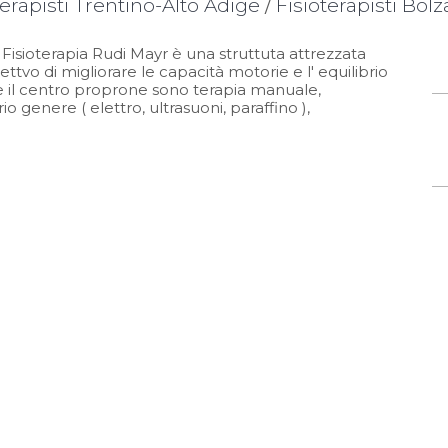
terapisti Trentino-Alto Adige
/
Fisioterapisti Bol
 Fisioterapia Rudi Mayr è una struttuta attrezzata
ettvo di migliorare le capacità motorie e l' equilibrio
che il centro proprone sono terapia manuale,
o genere ( elettro, ultrasuoni, paraffino ),