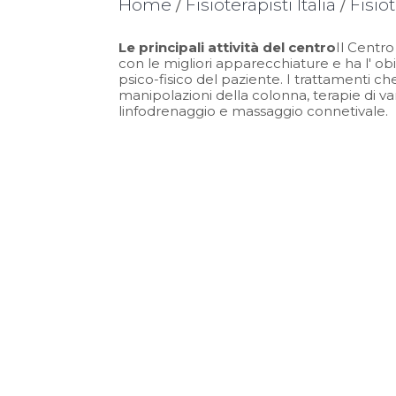
Home
/
Fisioterapisti Italia
/
Fisio
Le principali attività del centro
Il Centro
con le migliori apparecchiature e ha l' obi
psico-fisico del paziente. I trattamenti 
manipolazioni della colonna, terapie di vari
linfodrenaggio e massaggio connetivale.