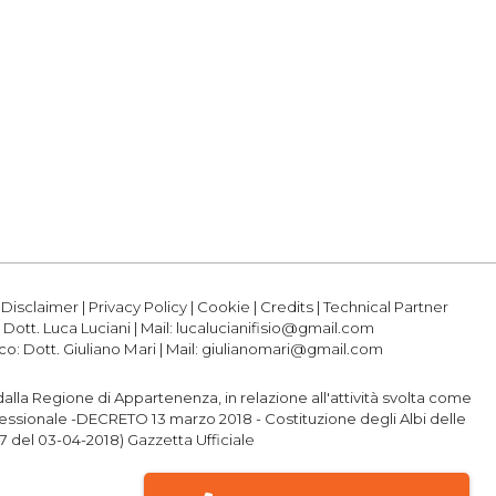
|
Disclaimer
|
Privacy Policy
|
Cookie
|
Credits
|
Technical Partner
:
Dott. Luca Luciani
| Mail:
lucalucianifisio@gmail.com
ico:
Dott. Giuliano Mari
| Mail:
giulianomari@gmail.com
o dalla Regione di Appartenenza, in relazione all'attività svolta come
professionale -DECRETO 13 marzo 2018 - Costituzione degli Albi delle
77 del 03-04-2018)
Gazzetta Ufficiale