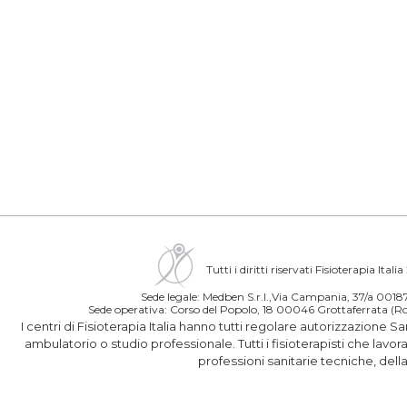
Tutti i diritti riservati Fisioterapia Itali
Sede legale: Medben S.r.l.,Via Campania, 37/a 00
Sede operativa: Corso del Popolo, 18 00046 Grottaferrata 
I centri di Fisioterapia Italia hanno tutti regolare autorizzazione S
ambulatorio o studio professionale. Tutti i fisioterapisti che lavo
professioni sanitarie tecniche, del