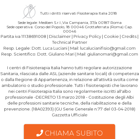
Tutti i diritti riservati Fisioterapia Italia 2018
Sede legale: Medben S.r.l.,Via Campania, 37/a 00187 Roma
Sede operativa: Corso del Popolo, 18 00046 Grottaferrata (Roma) Cap.
00046
Partita iva 11138691008 |
Disclaimer
|
Privacy Policy
|
Cookie
|
Credits
|
Technical Partner
Resp. Legale:
Dott. Luca Luciani
| Mail:
lucalucianifisio@gmail.com
Resp. Scientifico:
Dott. Giuliano Mari
| Mail:
giulianomari@gmail.com
I centri di Fisioterapia Italia hanno tutti regolare autorizzazione
Sanitaria, rilasciata dalle ASL (aziende sanitarie locali) di competenza
o dalla Regione di Appartenenza, in relazione all'attività svolta come
ambulatorio o studio professionale. Tutti i fisioterapisti che lavorano
nei centri Fisioterapia Italia sono regolarmente iscritti all'albo
professionale -DECRETO 13 marzo 2018 - Costituzione degli Albi
delle professioni sanitarie tecniche, della riabilitazione e della
prevenzione. (18A02393) (GU Serie Generale n.77 del 03-04-2018)
Gazzetta Ufficiale
CHIAMA SUBITO