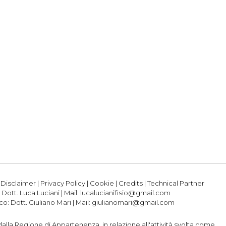
|
Disclaimer
|
Privacy Policy
|
Cookie
|
Credits
|
Technical Partner
:
Dott. Luca Luciani
| Mail:
lucalucianifisio@gmail.com
ico:
Dott. Giuliano Mari
| Mail:
giulianomari@gmail.com
o dalla Regione di Appartenenza, in relazione all'attività svolta come