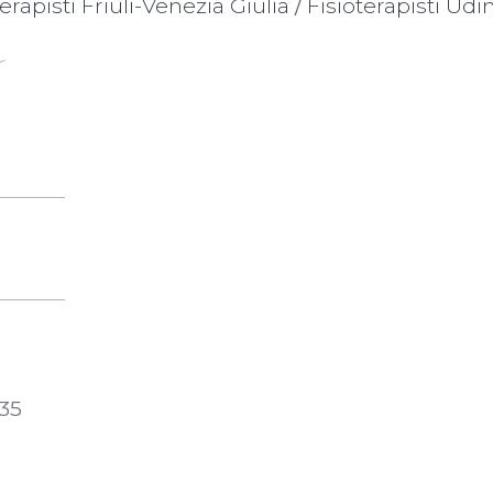
terapisti Friuli-Venezia Giulia
/
Fisioterapisti Udi
 35