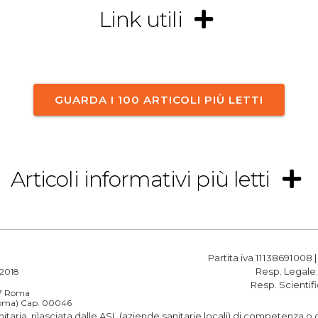
Link utili
GUARDA I 100 ARTICOLI PIÙ LETTI
Articoli informativi più letti
Partita iva 11138691008 
Resp. Legale
a 2018
Resp. Scientif
187 Roma
(Roma) Cap. 00046
anitaria, rilasciata dalle ASL (aziende sanitarie locali) di competenza 