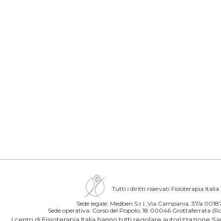
Tutti i diritti riservati Fisioterapia Itali
Sede legale: Medben S.r.l.,Via Campania, 37/a 00
Sede operativa: Corso del Popolo, 18 00046 Grottaferrata 
I centri di Fisioterapia Italia hanno tutti regolare autorizzazione S