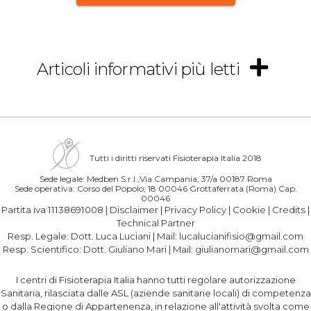
Articoli informativi più letti
Tutti i diritti riservati Fisioterapia Italia 2018
Sede legale: Medben S.r.l.,Via Campania, 37/a 00187 Roma
Sede operativa: Corso del Popolo, 18 00046 Grottaferrata (Roma) Cap.
00046
Partita iva 11138691008 |
Disclaimer
|
Privacy Policy
|
Cookie
|
Credits
|
Technical Partner
Resp. Legale:
Dott. Luca Luciani
| Mail:
lucalucianifisio@gmail.com
Resp. Scientifico:
Dott. Giuliano Mari
| Mail:
giulianomari@gmail.com
I centri di Fisioterapia Italia hanno tutti regolare autorizzazione
Sanitaria, rilasciata dalle ASL (aziende sanitarie locali) di competenza
o dalla Regione di Appartenenza, in relazione all'attività svolta come