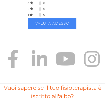
3
0
2
0
1
0
VALUTA ADESSO
Vuoi sapere se il tuo fisioterapista è
iscritto all'albo?