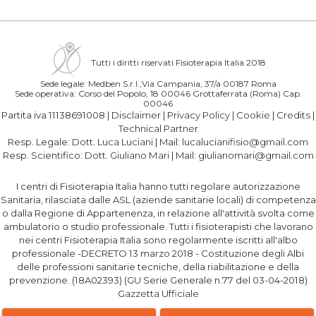
Tutti i diritti riservati Fisioterapia Italia 2018
Sede legale: Medben S.r.l.,Via Campania, 37/a 00187 Roma
Sede operativa: Corso del Popolo, 18 00046 Grottaferrata (Roma) Cap.
00046
Partita iva 11138691008 |
Disclaimer
|
Privacy Policy
|
Cookie
|
Credits
|
Technical Partner
Resp. Legale:
Dott. Luca Luciani
| Mail:
lucalucianifisio@gmail.com
Resp. Scientifico:
Dott. Giuliano Mari
| Mail:
giulianomari@gmail.com
I centri di Fisioterapia Italia hanno tutti regolare autorizzazione
Sanitaria, rilasciata dalle ASL (aziende sanitarie locali) di competenza
o dalla Regione di Appartenenza, in relazione all'attività svolta come
ambulatorio o studio professionale. Tutti i fisioterapisti che lavorano
nei centri Fisioterapia Italia sono regolarmente iscritti all'albo
professionale -DECRETO 13 marzo 2018 - Costituzione degli Albi
delle professioni sanitarie tecniche, della riabilitazione e della
prevenzione. (18A02393) (GU Serie Generale n.77 del 03-04-2018)
Gazzetta Ufficiale