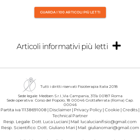
GUARDA I 100 ARTICOLI PIÙ LETTI
Articoli informativi più letti
Tutti i diritti riservati Fisioterapia Italia 2018
Sede legale: Medben S.r.l.,Via Campania, 37/a 00187 Roma
Sede operativa: Corso del Popolo, 18 00046 Grottaferrata (Roma) Cap.
00046
Partita iva 11138691008 |
Disclaimer
|
Privacy Policy
|
Cookie
|
Credits
|
Technical Partner
Resp. Legale:
Dott. Luca Luciani
| Mail:
lucalucianifisio@gmail.com
Resp. Scientifico:
Dott. Giuliano Mari
| Mail:
giulianomari@gmail.com