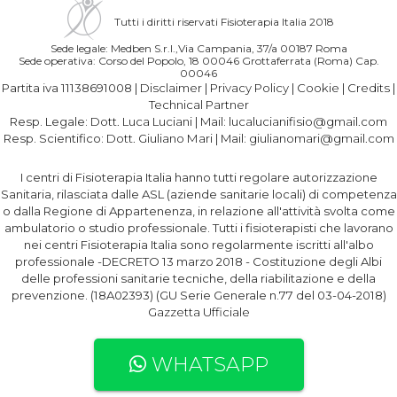
Tutti i diritti riservati Fisioterapia Italia 2018
Sede legale: Medben S.r.l.,Via Campania, 37/a 00187 Roma
Sede operativa: Corso del Popolo, 18 00046 Grottaferrata (Roma) Cap.
00046
Partita iva 11138691008 |
Disclaimer
|
Privacy Policy
|
Cookie
|
Credits
|
Technical Partner
Resp. Legale:
Dott. Luca Luciani
| Mail:
lucalucianifisio@gmail.com
Resp. Scientifico:
Dott. Giuliano Mari
| Mail:
giulianomari@gmail.com
I centri di Fisioterapia Italia hanno tutti regolare autorizzazione
Sanitaria, rilasciata dalle ASL (aziende sanitarie locali) di competenza
o dalla Regione di Appartenenza, in relazione all'attività svolta come
ambulatorio o studio professionale. Tutti i fisioterapisti che lavorano
nei centri Fisioterapia Italia sono regolarmente iscritti all'albo
professionale -DECRETO 13 marzo 2018 - Costituzione degli Albi
delle professioni sanitarie tecniche, della riabilitazione e della
prevenzione. (18A02393) (GU Serie Generale n.77 del 03-04-2018)
Gazzetta Ufficiale
WHATSAPP