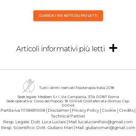
GUARDA I 100 ARTICOLI PIÙ LETTI
Articoli informativi più letti
Tutti i diritti riservati Fisioterapia Italia 2018
Sede legale: Medben S.r.l.,Via Campania, 37/a 00187 Roma
Sede operativa: Corso del Popolo, 18 00046 Grottaferrata (Roma) Cap.
00046
Partita iva 11138691008 |
Disclaimer
|
Privacy Policy
|
Cookie
|
Credits
|
Technical Partner
Resp. Legale:
Dott. Luca Luciani
| Mail:
lucalucianifisio@gmail.com
Resp. Scientifico:
Dott. Giuliano Mari
| Mail:
giulianomari@gmail.com