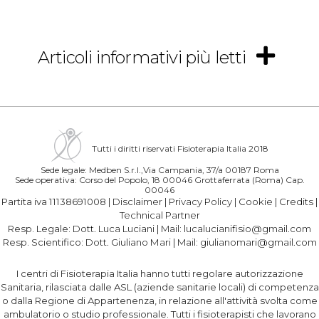
Articoli informativi più letti
Tutti i diritti riservati Fisioterapia Italia 2018
Sede legale: Medben S.r.l.,Via Campania, 37/a 00187 Roma
Sede operativa: Corso del Popolo, 18 00046 Grottaferrata (Roma) Cap.
00046
Partita iva 11138691008 |
Disclaimer
|
Privacy Policy
|
Cookie
|
Credits
|
Technical Partner
Resp. Legale:
Dott. Luca Luciani
| Mail:
lucalucianifisio@gmail.com
Resp. Scientifico:
Dott. Giuliano Mari
| Mail:
giulianomari@gmail.com
I centri di Fisioterapia Italia hanno tutti regolare autorizzazione
Sanitaria, rilasciata dalle ASL (aziende sanitarie locali) di competenza
o dalla Regione di Appartenenza, in relazione all'attività svolta come
ambulatorio o studio professionale. Tutti i fisioterapisti che lavorano