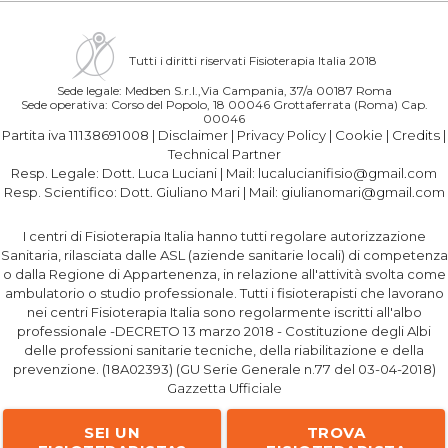
Tutti i diritti riservati Fisioterapia Italia 2018
Sede legale: Medben S.r.l.,Via Campania, 37/a 00187 Roma
Sede operativa: Corso del Popolo, 18 00046 Grottaferrata (Roma) Cap.
00046
Partita iva 11138691008 |
Disclaimer
|
Privacy Policy
|
Cookie
|
Credits
|
Technical Partner
Resp. Legale:
Dott. Luca Luciani
| Mail:
lucalucianifisio@gmail.com
Resp. Scientifico:
Dott. Giuliano Mari
| Mail:
giulianomari@gmail.com
I centri di Fisioterapia Italia hanno tutti regolare autorizzazione
Sanitaria, rilasciata dalle ASL (aziende sanitarie locali) di competenza
o dalla Regione di Appartenenza, in relazione all'attività svolta come
ambulatorio o studio professionale. Tutti i fisioterapisti che lavorano
nei centri Fisioterapia Italia sono regolarmente iscritti all'albo
professionale -DECRETO 13 marzo 2018 - Costituzione degli Albi
delle professioni sanitarie tecniche, della riabilitazione e della
prevenzione. (18A02393) (GU Serie Generale n.77 del 03-04-2018)
Gazzetta Ufficiale
SEI UN
TROVA