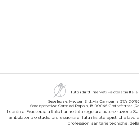
Tutti i diritti riservati Fisioterapia Itali
Sede legale: Medben S.r.l.,Via Campania, 37/a 00
Sede operativa: Corso del Popolo, 18 00046 Grottaferrata 
I centri di Fisioterapia Italia hanno tutti regolare autorizzazione S
ambulatorio o studio professionale. Tutti i fisioterapisti che lavo
professioni sanitarie tecniche, del