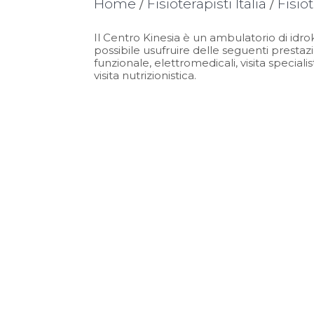
Home
/
Fisioterapisti Italia
/
Fisio
Il Centro Kinesia è un ambulatorio di idro
possibile usufruire delle seguenti prestaz
funzionale, elettromedicali, visita speciali
visita nutrizionistica.