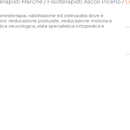
terapisti Marche
/
Fisioterapisti Ascoli Piceno
/
C
kinesiterapia, riabilitazione ed osteopatia dove è
ioni: rieducazione posturale, rieducazione motoria e
stica neurologica, visita specialistica ortopedica e