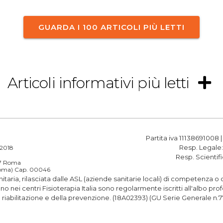
GUARDA I 100 ARTICOLI PIÙ LETTI
Articoli informativi più letti
Partita iva 11138691008 
Resp. Legale
a 2018
Resp. Scientif
187 Roma
(Roma) Cap. 00046
anitaria, rilasciata dalle ASL (aziende sanitarie locali) di competenza 
rano nei centri Fisioterapia Italia sono regolarmente iscritti all'albo 
la riabilitazione e della prevenzione. (18A02393) (GU Serie Generale n.