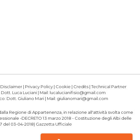
|
Disclaimer
|
Privacy Policy
|
Cookie
|
Credits
|
Technical Partner
:
Dott. Luca Luciani
| Mail:
lucalucianifisio@gmail.com
ico:
Dott. Giuliano Mari
| Mail:
giulianomari@gmail.com
o dalla Regione di Appartenenza, in relazione all'attività svolta come
professionale -DECRETO 13 marzo 2018 - Costituzione degli Albi delle
77 del 03-04-2018)
Gazzetta Ufficiale