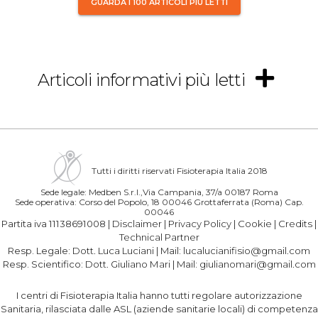
GUARDA I 100 ARTICOLI PIÙ LETTI
Articoli informativi più letti
Tutti i diritti riservati Fisioterapia Italia 2018
Sede legale: Medben S.r.l.,Via Campania, 37/a 00187 Roma
Sede operativa: Corso del Popolo, 18 00046 Grottaferrata (Roma) Cap.
00046
Partita iva 11138691008 |
Disclaimer
|
Privacy Policy
|
Cookie
|
Credits
|
Technical Partner
Resp. Legale:
Dott. Luca Luciani
| Mail:
lucalucianifisio@gmail.com
Resp. Scientifico:
Dott. Giuliano Mari
| Mail:
giulianomari@gmail.com
I centri di Fisioterapia Italia hanno tutti regolare autorizzazione
Sanitaria, rilasciata dalle ASL (aziende sanitarie locali) di competenza